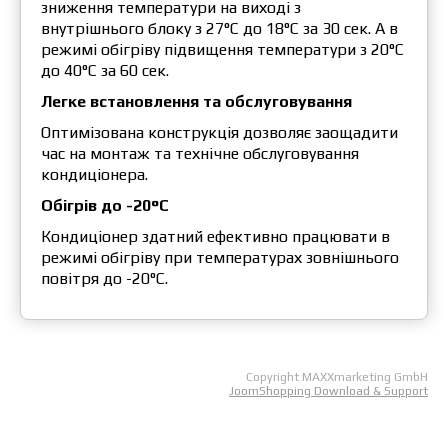
зниження температури на виходi з
внутрiшнього блоку з 27°С до 18°С за 30 сек. А в
режимi обiгрiву пiдвищення температури з 20°С
до 40°С за 60 сек.
Легке встановлення та обслуговування
Оптимізована конструкція дозволяє заощадити
час на монтаж та технічне обслуговування
кондиціонера.
Обігрів до -20°С
Кондиціонер здатний ефективно працювати в
режимі обігріву при температурах зовнішнього
повітря до -20°С.
Copyright MAXXmarketing GmbH
JoomShopping Download & Support