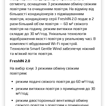
сегменту, оснащених 3 режимами обміну свіжим
повітрям та очищенням повітря. На відміну від
більшості кондиціонерів з підмішуванням
повітря, кондиціонер серії FreshIN 2.0 подає в 2
рази більший об’єм повітря — 60 м³ свіжого
повітря на годину, режим витяжки повітря
складає до 30 м³/год. Унікальна технологія
відображення якості повітря у реальному часі. В
комплекті вбудований Wi-Fi пристрій.
Технологія Smart Gentle Wind забезпечує ніжний
та м’який потік повітря.
FreshIN 2.0
На вибір існує 3 режими обміну свіжим
повітрям:
режим подачі свіжого повітря до 60 м³/год;
режим витяжки повітря з приміщення до 30
м³/год;
режим двосторонньої вентиляції обміну
свіжого повітря з повітрям у приміщенні.