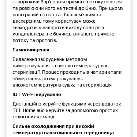
створюючи бар’єр для прямого потоку повітря
та розсіюючи його на тисячі дрібних. При цьому
повітряний потік стає більш м’яким та
дисперсним, тому користувач може
знаходитись навпроти виходу повітря з
кондиціонера, не боячись сильного прямого
потоку та протягів.
Самоочищення
Видалення забруднень методом
виморожування та високотемпературної
стерилізації. Процес проходить в чотири етапи:
обмерзання, розморожування,
високотемпературна сушка та стерилізація.
IOT Wi-Fi керування
Дистанційно керуйте функціями через додаток
TCL Home або керуйте за допомогою простих
голосових команд.
Сильне охолодження при високій
температурі навколишнього середовища