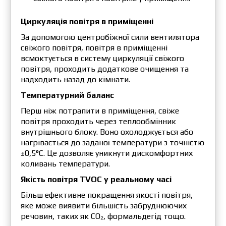
Циркуляція повітря в приміщенні
За допомогою центробіжної сили вентилятора
свіжого повітря, повітря в приміщенні
всмоктується в систему циркуляції свіжого
повітря, проходить додаткове очищення та
надходить назад до кімнати.
Температурний баланс
Перш ніж потрапити в приміщення, свіже
повітря проходить через теплообмінник
внутрішнього блоку. Воно охолоджується або
нагрівається до заданої температури з точністю
±0,5°С. Це дозволяє уникнути дискомфортних
коливань температури.
Якість повітря TVOC у реальному часі
Більш ефективне покращення якості повітря,
яке може виявити більшість забруднюючих
речовин, таких як CO₂, формальдегід тощо.