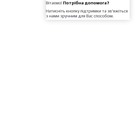
Вітаємо!
Потрібна допомога?
Натисніть кнопку підтримки та зв'яжіться
з нами зручним для Вас способом.
Каталог товарів
Послуги
Ціни
Запитання та відповіді
Контакти
Кошик товарів
Умови доставки
Гарантії на товар
Сертифікати
Умови повернення товару