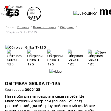
m
0
КАТАЛОГ
ТОВАРІВ
Ви тут:
Головна
Каталог товарів
Обігрівачі
Обігрівач Grilka IT-125
ОБІГРІВАЧ GRILKA IT-125
Код товару:
2000125
Назва обігрівача говорить сама за себе. Це
малопотужний обігрівач (всього 125 ват)
розроблений для обігріву робочого місця. Може
працювати від генератора, зарядної станції або