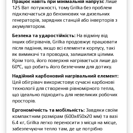
Працює навіть при мінімальній напрузі:
Лише
125 Ват потужності, тому Grilka без проблем
підключається до бензинових чи дизельних
генераторів, зарядних станцій або інверторів з
акумулятором.
Безпека та ударостійкість:
На відміну від
інших обігрівачів, Grilka продовжує працювати
після падіння, якщо всі елементи корпусу, такі
як вимикачі та проводка, залишилися цілими.
Крім того, його поверхня нагрівається лише до
60°C, що робить його безпечним для дотику.
Надійний карбоновий нагрівальний елемент:
Цей обігрівач використовує сучасні карбонові
технології для створення рівномірного тепла,
що ідеально підходить для невеликих робочих
просторів.
Ергономічність та мобільність:
Завдяки своїм
компактним розмірам (600х450х20 мм) та вазі
6.4 кг, Grilka легко переносити з місця на місце,
забезпечуючи тепло там, де це потрібно