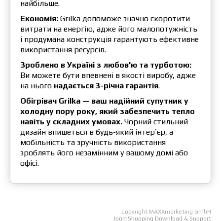
найбільше.
Економія:
Grilka допоможе значно скоротити
витрати на енергію, адже його малопотужність
і продумана конструкція гарантують ефективне
використання ресурсів.
Зроблено в Україні з любов'ю та турботою:
Ви можете бути впевнені в якості виробу, адже
на нього
надається 3-річна гарантія
.
Обігрівач Grilka — ваш надійний супутник у
холодну пору року, який забезпечить тепло
навіть у складних умовах.
Чорний стильний
дизайн впишеться в будь-який інтер’єр, а
мобільність та зручність використання
зроблять його незамінним у вашому домі або
офісі.
Copyright MAXXmarketing GmbH
JoomShopping Download & Support