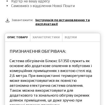
Кур'єр на вашу адресу
Самовивіз з відділення Нової Пошти
Завантажити:
Інструкція по встановленню та
експлуатації
ОПИС ТОВАРУ
ХАРАКТЕРИСТИКИ
ВІДГУКИ
ПРИЗНАЧЕННЯ ОБІГРІВАЧА:
Система обігрівачів Білюкс Б1350 служить як
основне або додаткове опалення в побутових і
комерційних приміщеннях з висотою стелі від
2,6 метра. При використанні терморегулятора
може використовуватися як повністю
автономна електрична система опалення.
Також можна використовувати для
додаткового та зонального обігріву окремих
ділянок приміщення, це дуже зручно при