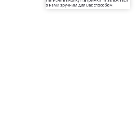
Натисніть кнопку підтримки та зв'яжіться
з нами зручним для Вас способом.
Каталог товарів
Послуги
Ціни
Запитання та відповіді
Контакти
Кошик товарів
Умови доставки
Гарантії на товар
Сертифікати
Умови повернення товару