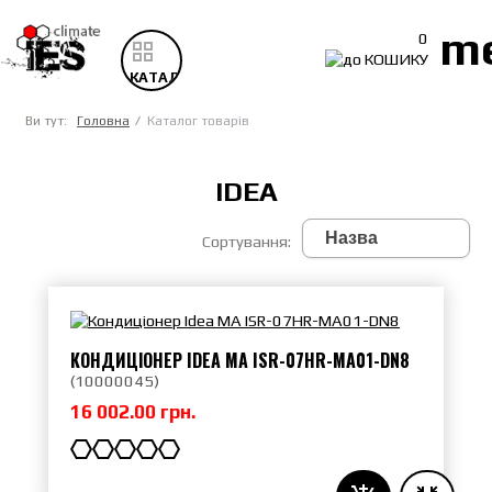
m
0
КАТАЛОГ
ТОВАРІВ
Ви тут:
Головна
Каталог товарів
IDEA
Сортування:
КОНДИЦІОНЕР IDEA MA ISR-07HR-MA01-DN8
(
10000045
)
16 002.00 грн.